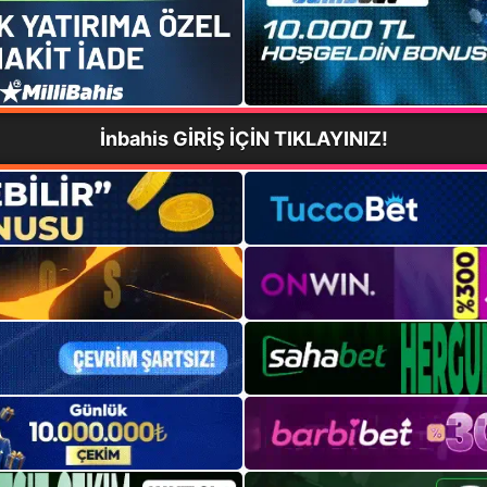
İnbahis GİRİŞ İÇİN TIKLAYINIZ!