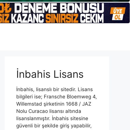
İnbahis Lisans
İnbahis, lisanslı bir sitedir. Lisans
bilgileri ise; Fransche Bloemweg 4,
Willemstad şirketinin 1668 / JAZ
Nolu Curacao lisansı altında
lisanslanmıştır. İnbahis sitesine
güvenli bir şekilde giriş yapabilir,