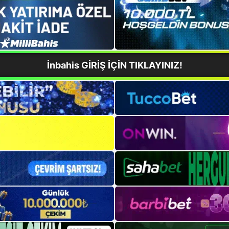
İnbahis GİRİŞ İÇİN TIKLAYINIZ!