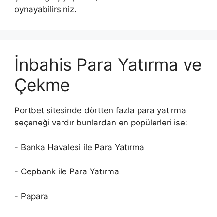
oynayabilirsiniz.
İnbahis Para Yatırma ve
Çekme
Portbet sitesinde dörtten fazla para yatırma
seçeneği vardır bunlardan en popülerleri ise;
- Banka Havalesi ile Para Yatırma
- Cepbank ile Para Yatırma
- Papara