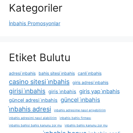
Kategoriler
İnbahis Promosyonlar
Etiket Bulutu
adresi i̇nbahis
bahis sitesi i̇nbahis
canli i̇nbahis
casino sitesi i̇nbahis
giris adresi i̇nbahis
girisi i̇nbahis
giris yap i̇nbahis
giris i̇nbahis
güncel i̇nbahis
güncel adresi i̇nbahis
i̇nbahis adresi
i̇nbahis adresime nasıl erişebilirim
i̇nbahis adresimi nasıl alabilirim
i̇nbahis bahis firması
i̇nbahis bahisi bahis kanunu zor mu
i̇nbahis bahis kanunu zor mu