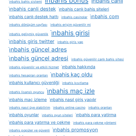
i̇nbahis bonus
i̇nbahis canli
i̇nbahis bahis sistemi
i̇nbahis canli destek
i̇nbahis canlı bahis siteleri
i̇nbahis com
i̇nbahis canlı destek hattı
i̇nbahis casinolar
i̇nbahis dönüşüm sayfası
i̇nbahis erişim güvenilir mi
i̇nbahis girisi
i̇nbahis gelişmiş güvenlik
i̇nbahis giris twitter
i̇nbahis giris yap
i̇nbahis güncel adres
i̇nbahis güncel adresi
i̇nbahis güvenilir canlı bahis sitesi
i̇nbahis hakkında
i̇nbahis güvenilir ve etkili hizmet
i̇nbahis kaç oldu
i̇nbahis hesapları oranları
i̇nbahis kullanıcı güvenliği
i̇nbahis kısıtlama
i̇nbahis maç izle
i̇nbahis lisanslı oyuncu
i̇nbahis maç izleme
i̇nbahis nasıl giriş yapılır
i̇nbahis nasıl üye olabilirim
i̇nbahis online casino
i̇nbahis oranları
i̇nbahis oyunlar
i̇nbahis para yatirma
i̇nbahis oyun siteleri
i̇nbahis para yatırma ve çekme
i̇nbahis para çekme yöntemi
i̇nbahis promosyon
i̇nbahis popüler ve güvenli