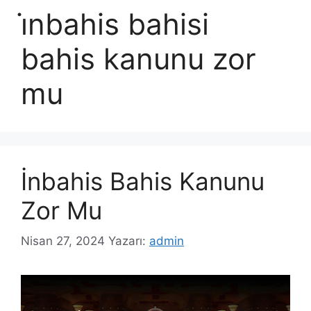
i̇nbahis bahisi
bahis kanunu zor
mu
İnbahis Bahis Kanunu
Zor Mu
Nisan 27, 2024
Yazarı:
admin