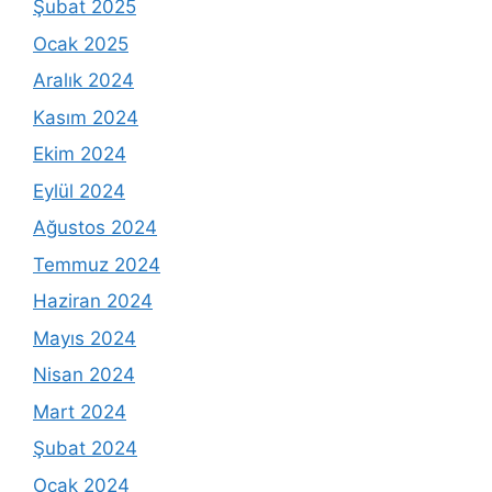
Şubat 2025
Ocak 2025
Aralık 2024
Kasım 2024
Ekim 2024
Eylül 2024
Ağustos 2024
Temmuz 2024
Haziran 2024
Mayıs 2024
Nisan 2024
Mart 2024
Şubat 2024
Ocak 2024