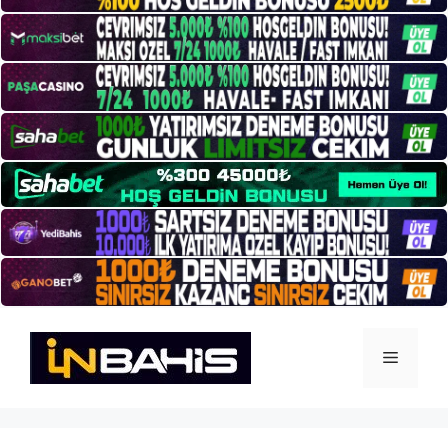
İçeriğe
atla
Menü