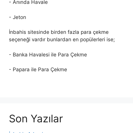
- Anında Havale
- Jeton
İnbahis sitesinde birden fazla para çekme
seçeneği vardır bunlardan en popülerleri ise;
- Banka Havalesi ile Para Çekme
- Papara ile Para Çekme
Son Yazılar