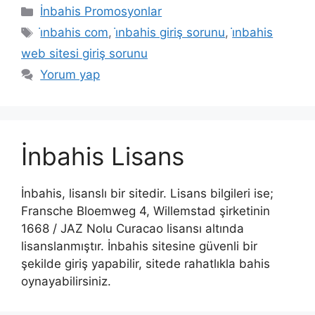
Kategoriler
İnbahis Promosyonlar
Etiketler
i̇nbahis com
,
i̇nbahis giriş sorunu
,
i̇nbahis
web sitesi giriş sorunu
Yorum yap
İnbahis Lisans
İnbahis, lisanslı bir sitedir. Lisans bilgileri ise;
Fransche Bloemweg 4, Willemstad şirketinin
1668 / JAZ Nolu Curacao lisansı altında
lisanslanmıştır. İnbahis sitesine güvenli bir
şekilde giriş yapabilir, sitede rahatlıkla bahis
oynayabilirsiniz.