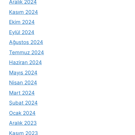
Aralık 2024
Kasım 2024
Ekim 2024
Eylül 2024
Ağustos 2024
Temmuz 2024
Haziran 2024
Mayıs 2024
Nisan 2024
Mart 2024
Şubat 2024
Ocak 2024
Aralık 2023
Kasım 2023