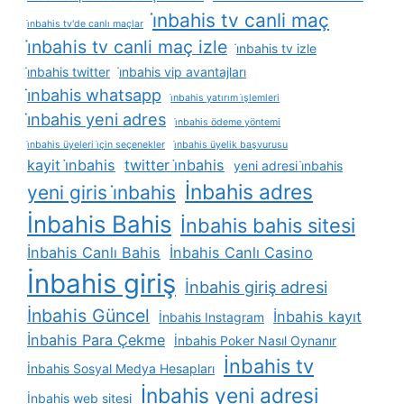
i̇nbahis tv canli maç
i̇nbahis tv'de canlı maçlar
i̇nbahis tv canli maç izle
i̇nbahis tv izle
i̇nbahis twitter
i̇nbahis vip avantajları
i̇nbahis whatsapp
i̇nbahis yatırım i̇şlemleri
i̇nbahis yeni adres
i̇nbahis ödeme yöntemi
i̇nbahis üyeleri i̇çin seçenekler
i̇nbahis üyelik başvurusu
kayit i̇nbahis
twitter i̇nbahis
yeni adresi i̇nbahis
İnbahis adres
yeni giris i̇nbahis
İnbahis Bahis
İnbahis bahis sitesi
İnbahis Canlı Bahis
İnbahis Canlı Casino
İnbahis giriş
İnbahis giriş adresi
İnbahis Güncel
İnbahis kayıt
İnbahis Instagram
İnbahis Para Çekme
İnbahis Poker Nasıl Oynanır
İnbahis tv
İnbahis Sosyal Medya Hesapları
İnbahis yeni adresi
İnbahis web sitesi