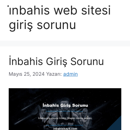
i̇nbahis web sitesi
giriş sorunu
İnbahis Giriş Sorunu
Mayıs 25, 2024
Yazarı:
admin