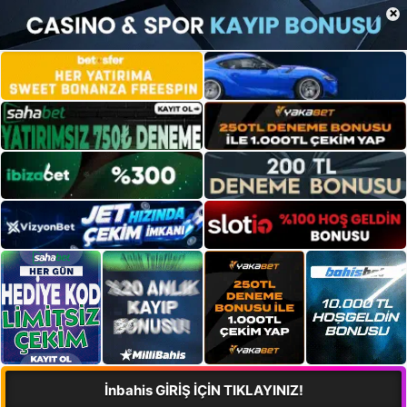
×
İnbahis GİRİŞ İÇİN TIKLAYINIZ!