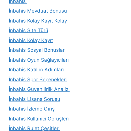
İnbahis
İnbahis Mevduat Bonusu
İnbahis Kolay Kayıt Kolay
İnbahis Site Türü
İnbahis Kolay Kayıt
İnbahis Sosyal Bonuslar
İnbahis Oyun Sağlayıcıları
İnbahis Katılım Adımları
İnbahis Spor Seçenekleri
İnbahis Güvenilirlik Analizi
İnbahis Lisans Sorusu
İnbahis İzleme Giriş
İnbahis Kullanıcı Görüşleri
İnbahis Rulet Çeşitleri