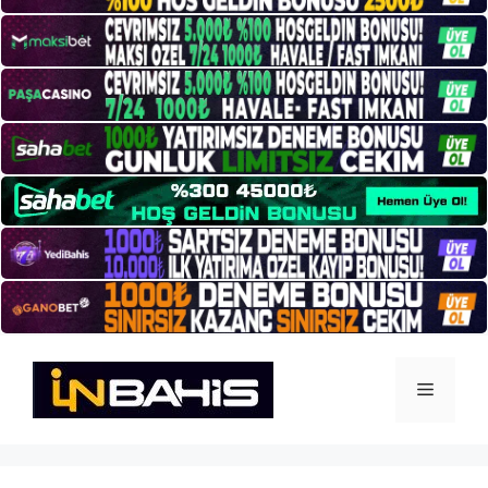
İçeriğe
atla
Menü