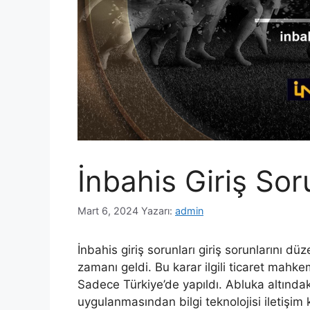
İnbahis Giriş Sor
Mart 6, 2024
Yazarı:
admin
İnbahis giriş sorunları giriş sorunlarını d
zamanı geldi. Bu karar ilgili ticaret mah
Sadece Türkiye’de yapıldı. Abluka altındaki
uygulanmasından bilgi teknolojisi iletiş