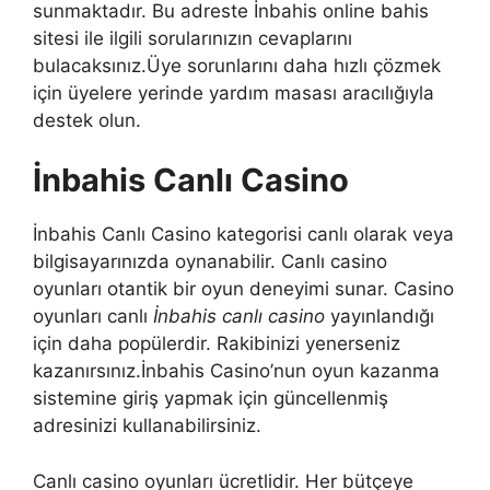
sunmaktadır. Bu adreste İnbahis online bahis
sitesi ile ilgili sorularınızın cevaplarını
bulacaksınız.Üye sorunlarını daha hızlı çözmek
için üyelere yerinde yardım masası aracılığıyla
destek olun.
İnbahis Canlı Casino
İnbahis Canlı Casino kategorisi canlı olarak veya
bilgisayarınızda oynanabilir. Canlı casino
oyunları otantik bir oyun deneyimi sunar. Casino
oyunları canlı
İnbahis canlı casino
yayınlandığı
için daha popülerdir. Rakibinizi yenerseniz
kazanırsınız.İnbahis Casino’nun oyun kazanma
sistemine giriş yapmak için güncellenmiş
adresinizi kullanabilirsiniz.
Canlı casino oyunları ücretlidir. Her bütçeye