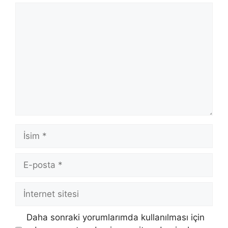
Yorum
İsim
E-
posta
İnternet
sitesi
Daha sonraki yorumlarımda kullanılması için