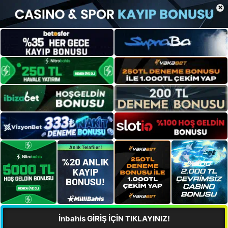
×
İnbahis GİRİŞ İÇİN TIKLAYINIZ!