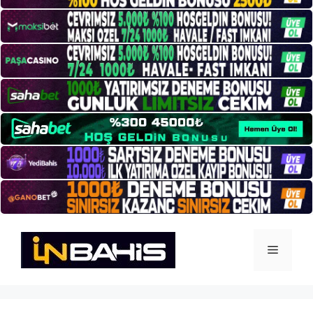
İçeriğe
atla
Menü