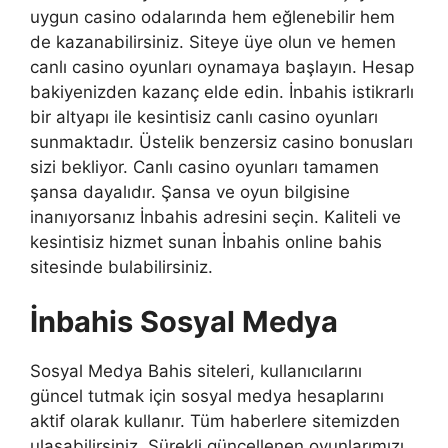
uygun casino odalarında hem eğlenebilir hem
de kazanabilirsiniz. Siteye üye olun ve hemen
canlı casino oyunları oynamaya başlayın. Hesap
bakiyenizden kazanç elde edin. İnbahis istikrarlı
bir altyapı ile kesintisiz canlı casino oyunları
sunmaktadır. Üstelik benzersiz casino bonusları
sizi bekliyor. Canlı casino oyunları tamamen
şansa dayalıdır. Şansa ve oyun bilgisine
inanıyorsanız İnbahis adresini seçin. Kaliteli ve
kesintisiz hizmet sunan İnbahis online bahis
sitesinde bulabilirsiniz.
İnbahis Sosyal Medya
Sosyal Medya Bahis siteleri, kullanıcılarını
güncel tutmak için sosyal medya hesaplarını
aktif olarak kullanır. Tüm haberlere sitemizden
ulaşabilirsiniz. Sürekli güncellenen oyunlarımızı