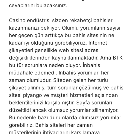
cevaplarını bulacaksınız.
Casino endüstrisi sizden rekabetçi bahisler
kazanmanızı bekliyor. Olumlu yorumların sayısı
her geçen gün arttıkça bu bahis sitesinin ne
kadar iyi olduğunu görebiliyoruz. İnternet
şikayetleri genellikle web sitesi adresi
değişikliklerinden kaynaklanmaktadır. Ama BTK
bu tür sorunlara neden oluyor. İnbahis
müdahale edemedi. İnbahis yorumları her
zaman olumludur. Siteden gelen her türlü
şikayet alınmış, tüm sorunlar çözülmüş ve bahis
sitesi piyango ve müşteri hizmetleri açısından
beklentilerinizi karşılamıştır. Sayfa sorunları
düzeltildi ancak olumsuz yorumlar silinemiyor.
Bu nedenle bazı durumlarda olumsuz yorumlar
görebiliriz. Bahis siteleri her zaman
müşterilerinin ihtiyaçlarını karşılamaya