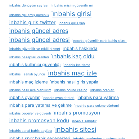
i̇nbahis dönüşüm sayfası
i̇nbahis erişim güvenilir mi
i̇nbahis girisi
i̇nbahis gelişmiş güvenlik
i̇nbahis giris twitter
i̇nbahis giris yap
i̇nbahis güncel adres
i̇nbahis güncel adresi
i̇nbahis güvenilir canlı bahis sitesi
i̇nbahis hakkında
i̇nbahis güvenilir ve etkili hizmet
i̇nbahis kaç oldu
i̇nbahis hesapları oranları
i̇nbahis kullanıcı güvenliği
i̇nbahis kısıtlama
i̇nbahis maç izle
i̇nbahis lisanslı oyuncu
i̇nbahis maç izleme
i̇nbahis nasıl giriş yapılır
i̇nbahis nasıl üye olabilirim
i̇nbahis online casino
i̇nbahis oranları
i̇nbahis oyunlar
i̇nbahis para yatirma
i̇nbahis oyun siteleri
i̇nbahis para yatırma ve çekme
i̇nbahis para çekme yöntemi
i̇nbahis promosyon
i̇nbahis popüler ve güvenli
i̇nbahis promosyon kodu
i̇nbahis sahiptir
i̇nbahis sitesi
i̇nbahis sanal bahis sayfası
i̇nbahis spor bahis seçenekleri
i̇nbahis tarafından sunulmaktadır