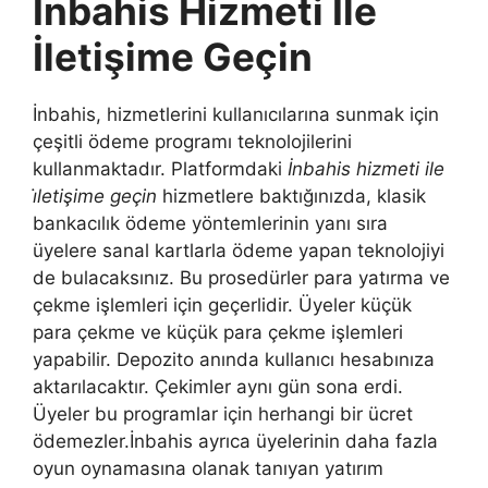
İnbahis Hizmeti Ile
İletişime Geçin
İnbahis, hizmetlerini kullanıcılarına sunmak için
çeşitli ödeme programı teknolojilerini
kullanmaktadır. Platformdaki
İnbahis hizmeti ile
i̇letişime geçin
hizmetlere baktığınızda, klasik
bankacılık ödeme yöntemlerinin yanı sıra
üyelere sanal kartlarla ödeme yapan teknolojiyi
de bulacaksınız. Bu prosedürler para yatırma ve
çekme işlemleri için geçerlidir. Üyeler küçük
para çekme ve küçük para çekme işlemleri
yapabilir. Depozito anında kullanıcı hesabınıza
aktarılacaktır. Çekimler aynı gün sona erdi.
Üyeler bu programlar için herhangi bir ücret
ödemezler.İnbahis ayrıca üyelerinin daha fazla
oyun oynamasına olanak tanıyan yatırım