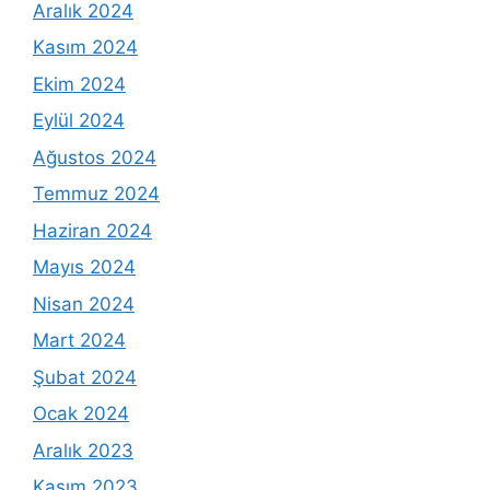
Aralık 2024
Kasım 2024
Ekim 2024
Eylül 2024
Ağustos 2024
Temmuz 2024
Haziran 2024
Mayıs 2024
Nisan 2024
Mart 2024
Şubat 2024
Ocak 2024
Aralık 2023
Kasım 2023