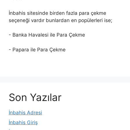
İnbahis sitesinde birden fazla para çekme
seçeneği vardır bunlardan en popülerleri ise;
- Banka Havalesi ile Para Çekme
- Papara ile Para Çekme
Son Yazılar
İnbahis Adresi
İnbahis Giriş