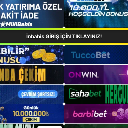
İnbahis GİRİŞ İÇİN TIKLAYINIZ!