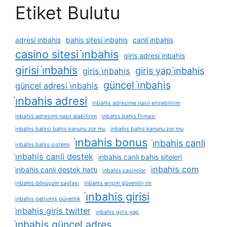
Etiket Bulutu
adresi i̇nbahis
bahis sitesi i̇nbahis
canli i̇nbahis
casino sitesi i̇nbahis
giris adresi i̇nbahis
girisi i̇nbahis
giris yap i̇nbahis
giris i̇nbahis
güncel i̇nbahis
güncel adresi i̇nbahis
i̇nbahis adresi
i̇nbahis adresime nasıl erişebilirim
i̇nbahis adresimi nasıl alabilirim
i̇nbahis bahis firması
i̇nbahis bahisi bahis kanunu zor mu
i̇nbahis bahis kanunu zor mu
i̇nbahis bonus
i̇nbahis canli
i̇nbahis bahis sistemi
i̇nbahis canli destek
i̇nbahis canlı bahis siteleri
i̇nbahis com
i̇nbahis canlı destek hattı
i̇nbahis casinolar
i̇nbahis dönüşüm sayfası
i̇nbahis erişim güvenilir mi
i̇nbahis girisi
i̇nbahis gelişmiş güvenlik
i̇nbahis giris twitter
i̇nbahis giris yap
i̇nbahis güncel adres