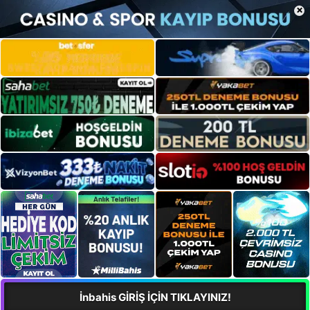
×
İnbahis GİRİŞ İÇİN TIKLAYINIZ!