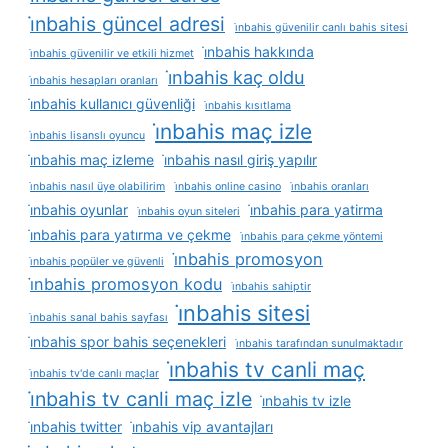
i̇nbahis güncel adresi
i̇nbahis güvenilir canlı bahis sitesi
i̇nbahis hakkında
i̇nbahis güvenilir ve etkili hizmet
i̇nbahis kaç oldu
i̇nbahis hesapları oranları
i̇nbahis kullanıcı güvenliği
i̇nbahis kısıtlama
i̇nbahis maç izle
i̇nbahis lisanslı oyuncu
i̇nbahis maç izleme
i̇nbahis nasıl giriş yapılır
i̇nbahis nasıl üye olabilirim
i̇nbahis online casino
i̇nbahis oranları
i̇nbahis oyunlar
i̇nbahis para yatirma
i̇nbahis oyun siteleri
i̇nbahis para yatırma ve çekme
i̇nbahis para çekme yöntemi
i̇nbahis promosyon
i̇nbahis popüler ve güvenli
i̇nbahis promosyon kodu
i̇nbahis sahiptir
i̇nbahis sitesi
i̇nbahis sanal bahis sayfası
i̇nbahis spor bahis seçenekleri
i̇nbahis tarafından sunulmaktadır
i̇nbahis tv canli maç
i̇nbahis tv'de canlı maçlar
i̇nbahis tv canli maç izle
i̇nbahis tv izle
i̇nbahis twitter
i̇nbahis vip avantajları