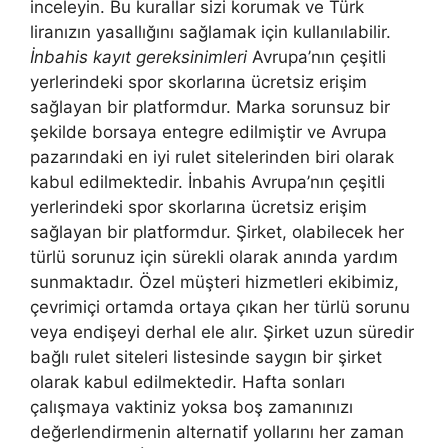
inceleyin. Bu kurallar sizi korumak ve Türk
liranızın yasallığını sağlamak için kullanılabilir.
İnbahis kayıt gereksinimleri
Avrupa’nın çeşitli
yerlerindeki spor skorlarına ücretsiz erişim
sağlayan bir platformdur. Marka sorunsuz bir
şekilde borsaya entegre edilmiştir ve Avrupa
pazarındaki en iyi rulet sitelerinden biri olarak
kabul edilmektedir. İnbahis Avrupa’nın çeşitli
yerlerindeki spor skorlarına ücretsiz erişim
sağlayan bir platformdur. Şirket, olabilecek her
türlü sorunuz için sürekli olarak anında yardım
sunmaktadır. Özel müşteri hizmetleri ekibimiz,
çevrimiçi ortamda ortaya çıkan her türlü sorunu
veya endişeyi derhal ele alır. Şirket uzun süredir
bağlı rulet siteleri listesinde saygın bir şirket
olarak kabul edilmektedir. Hafta sonları
çalışmaya vaktiniz yoksa boş zamanınızı
değerlendirmenin alternatif yollarını her zaman