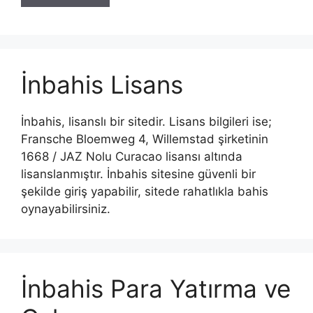
İnbahis Lisans
İnbahis, lisanslı bir sitedir. Lisans bilgileri ise;
Fransche Bloemweg 4, Willemstad şirketinin
1668 / JAZ Nolu Curacao lisansı altında
lisanslanmıştır. İnbahis sitesine güvenli bir
şekilde giriş yapabilir, sitede rahatlıkla bahis
oynayabilirsiniz.
İnbahis Para Yatırma ve