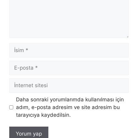
İsim
E-
posta
İnternet
sitesi
Daha sonraki yorumlarımda kullanılması için
adım, e-posta adresim ve site adresim bu
tarayıcıya kaydedilsin.