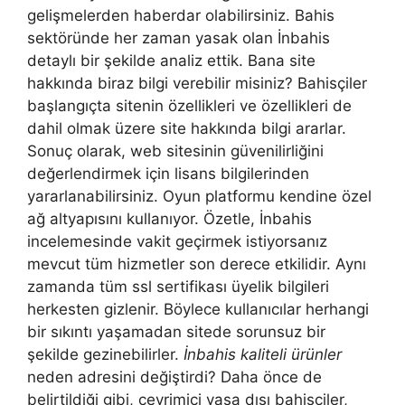
gelişmelerden haberdar olabilirsiniz. Bahis
sektöründe her zaman yasak olan İnbahis
detaylı bir şekilde analiz ettik. Bana site
hakkında biraz bilgi verebilir misiniz? Bahisçiler
başlangıçta sitenin özellikleri ve özellikleri de
dahil olmak üzere site hakkında bilgi ararlar.
Sonuç olarak, web sitesinin güvenilirliğini
değerlendirmek için lisans bilgilerinden
yararlanabilirsiniz. Oyun platformu kendine özel
ağ altyapısını kullanıyor. Özetle, İnbahis
incelemesinde vakit geçirmek istiyorsanız
mevcut tüm hizmetler son derece etkilidir. Aynı
zamanda tüm ssl sertifikası üyelik bilgileri
herkesten gizlenir. Böylece kullanıcılar herhangi
bir sıkıntı yaşamadan sitede sorunsuz bir
şekilde gezinebilirler.
İnbahis kaliteli ürünler
neden adresini değiştirdi? Daha önce de
belirtildiği gibi, çevrimiçi yasa dışı bahisçiler,