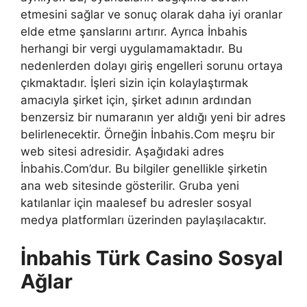
etmesini sağlar ve sonuç olarak daha iyi oranlar
elde etme şanslarını artırır. Ayrıca İnbahis
herhangi bir vergi uygulamamaktadır. Bu
nedenlerden dolayı giriş engelleri sorunu ortaya
çıkmaktadır. İşleri sizin için kolaylaştırmak
amacıyla şirket için, şirket adının ardından
benzersiz bir numaranın yer aldığı yeni bir adres
belirlenecektir. Örneğin İnbahis.Com meşru bir
web sitesi adresidir. Aşağıdaki adres
İnbahis.Com’dur. Bu bilgiler genellikle şirketin
ana web sitesinde gösterilir. Gruba yeni
katılanlar için maalesef bu adresler sosyal
medya platformları üzerinden paylaşılacaktır.
İnbahis Türk Casino Sosyal
Ağlar