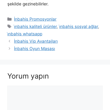
şekilde gezinebilirler.
Kategoriler
İnbahis Promosyonlar
Etiketler
i̇nbahis kaliteli ürünler
,
i̇nbahis sosyal ağlar
,
i̇nbahis whatsapp
İnbahis Vip Avantajları
İnbahis Oyun Masası
Yorum yapın
Yorum