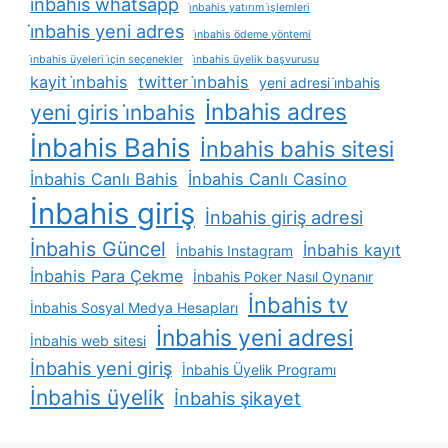
i̇nbahis whatsapp
i̇nbahis yatırım i̇şlemleri
i̇nbahis yeni adres
i̇nbahis ödeme yöntemi
i̇nbahis üyeleri i̇çin seçenekler
i̇nbahis üyelik başvurusu
kayit i̇nbahis
twitter i̇nbahis
yeni adresi i̇nbahis
İnbahis adres
yeni giris i̇nbahis
İnbahis Bahis
İnbahis bahis sitesi
İnbahis Canlı Bahis
İnbahis Canlı Casino
İnbahis giriş
İnbahis giriş adresi
İnbahis Güncel
İnbahis kayıt
İnbahis Instagram
İnbahis Para Çekme
İnbahis Poker Nasıl Oynanır
İnbahis tv
İnbahis Sosyal Medya Hesapları
İnbahis yeni adresi
İnbahis web sitesi
İnbahis yeni giriş
İnbahis Üyelik Programı
İnbahis üyelik
İnbahis şikayet