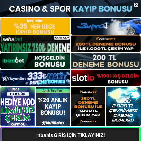
×
İnbahis GİRİŞ İÇİN TIKLAYINIZ!