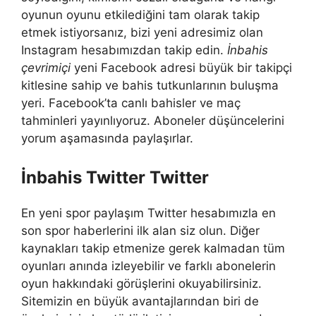
oyunun oyunu etkilediğini tam olarak takip
etmek istiyorsanız, bizi yeni adresimiz olan
Instagram hesabımızdan takip edin.
İnbahis
çevrimiçi
yeni Facebook adresi büyük bir takipçi
kitlesine sahip ve bahis tutkunlarının buluşma
yeri. Facebook’ta canlı bahisler ve maç
tahminleri yayınlıyoruz. Aboneler düşüncelerini
yorum aşamasında paylaşırlar.
İnbahis Twitter Twitter
En yeni spor paylaşım Twitter hesabımızla en
son spor haberlerini ilk alan siz olun. Diğer
kaynakları takip etmenize gerek kalmadan tüm
oyunları anında izleyebilir ve farklı abonelerin
oyun hakkındaki görüşlerini okuyabilirsiniz.
Sitemizin en büyük avantajlarından biri de