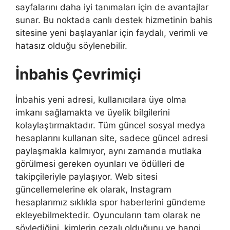
sayfalarını daha iyi tanımaları için de avantajlar
sunar. Bu noktada canlı destek hizmetinin bahis
sitesine yeni başlayanlar için faydalı, verimli ve
hatasız olduğu söylenebilir.
İnbahis Çevrimiçi
İnbahis yeni adresi, kullanıcılara üye olma
imkanı sağlamakta ve üyelik bilgilerini
kolaylaştırmaktadır. Tüm güncel sosyal medya
hesaplarını kullanan site, sadece güncel adresi
paylaşmakla kalmıyor, aynı zamanda mutlaka
görülmesi gereken oyunları ve ödülleri de
takipçileriyle paylaşıyor. Web sitesi
güncellemelerine ek olarak, Instagram
hesaplarımız sıklıkla spor haberlerini gündeme
ekleyebilmektedir. Oyuncuların tam olarak ne
söylediğini, kimlerin cezalı olduğunu ve hangi