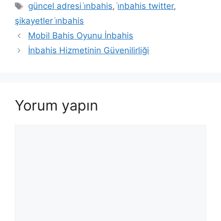
Etiketler
güncel adresi i̇nbahis
,
i̇nbahis twitter
,
şikayetler i̇nbahis
Mobil Bahis Oyunu İnbahis
İnbahis Hizmetinin Güvenilirliği
Yorum yapın
Yorum