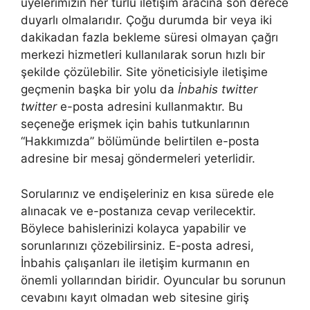
üyelerimizin her türlü iletişim aracına son derece
duyarlı olmalarıdır. Çoğu durumda bir veya iki
dakikadan fazla bekleme süresi olmayan çağrı
merkezi hizmetleri kullanılarak sorun hızlı bir
şekilde çözülebilir. Site yöneticisiyle iletişime
geçmenin başka bir yolu da
İnbahis twitter
twitter
e-posta adresini kullanmaktır. Bu
seçeneğe erişmek için bahis tutkunlarının
“Hakkımızda” bölümünde belirtilen e-posta
adresine bir mesaj göndermeleri yeterlidir.
Sorularınız ve endişeleriniz en kısa sürede ele
alınacak ve e-postanıza cevap verilecektir.
Böylece bahislerinizi kolayca yapabilir ve
sorunlarınızı çözebilirsiniz. E-posta adresi,
İnbahis çalışanları ile iletişim kurmanın en
önemli yollarından biridir. Oyuncular bu sorunun
cevabını kayıt olmadan web sitesine giriş