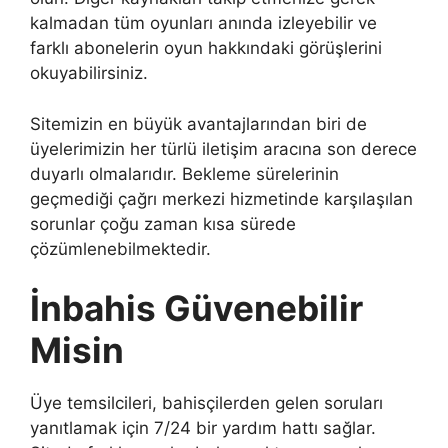
kalmadan tüm oyunları anında izleyebilir ve
farklı abonelerin oyun hakkındaki görüşlerini
okuyabilirsiniz.
Sitemizin en büyük avantajlarından biri de
üyelerimizin her türlü iletişim aracına son derece
duyarlı olmalarıdır. Bekleme sürelerinin
geçmediği çağrı merkezi hizmetinde karşılaşılan
sorunlar çoğu zaman kısa sürede
çözümlenebilmektedir.
İnbahis Güvenebilir
Misin
Üye temsilcileri, bahisçilerden gelen soruları
yanıtlamak için 7/24 bir yardım hattı sağlar.