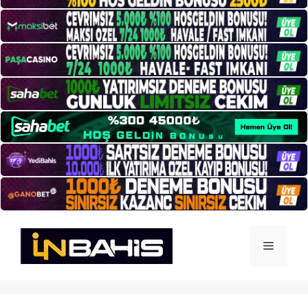
İçeriğe
atla
Menü