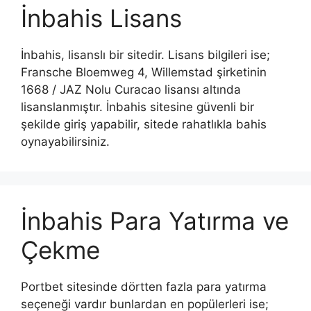
İnbahis Lisans
İnbahis, lisanslı bir sitedir. Lisans bilgileri ise;
Fransche Bloemweg 4, Willemstad şirketinin
1668 / JAZ Nolu Curacao lisansı altında
lisanslanmıştır. İnbahis sitesine güvenli bir
şekilde giriş yapabilir, sitede rahatlıkla bahis
oynayabilirsiniz.
İnbahis Para Yatırma ve
Çekme
Portbet sitesinde dörtten fazla para yatırma
seçeneği vardır bunlardan en popülerleri ise;