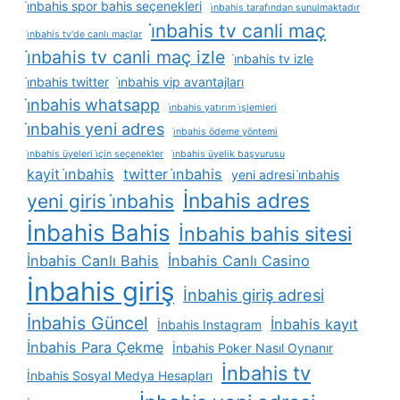
i̇nbahis spor bahis seçenekleri
i̇nbahis tarafından sunulmaktadır
i̇nbahis tv canli maç
i̇nbahis tv'de canlı maçlar
i̇nbahis tv canli maç izle
i̇nbahis tv izle
i̇nbahis twitter
i̇nbahis vip avantajları
i̇nbahis whatsapp
i̇nbahis yatırım i̇şlemleri
i̇nbahis yeni adres
i̇nbahis ödeme yöntemi
i̇nbahis üyeleri i̇çin seçenekler
i̇nbahis üyelik başvurusu
kayit i̇nbahis
twitter i̇nbahis
yeni adresi i̇nbahis
İnbahis adres
yeni giris i̇nbahis
İnbahis Bahis
İnbahis bahis sitesi
İnbahis Canlı Bahis
İnbahis Canlı Casino
İnbahis giriş
İnbahis giriş adresi
İnbahis Güncel
İnbahis kayıt
İnbahis Instagram
İnbahis Para Çekme
İnbahis Poker Nasıl Oynanır
İnbahis tv
İnbahis Sosyal Medya Hesapları