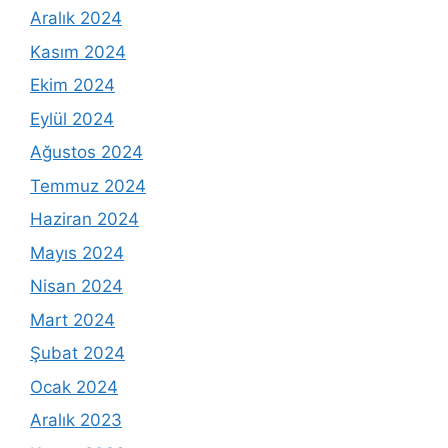
Aralık 2024
Kasım 2024
Ekim 2024
Eylül 2024
Ağustos 2024
Temmuz 2024
Haziran 2024
Mayıs 2024
Nisan 2024
Mart 2024
Şubat 2024
Ocak 2024
Aralık 2023