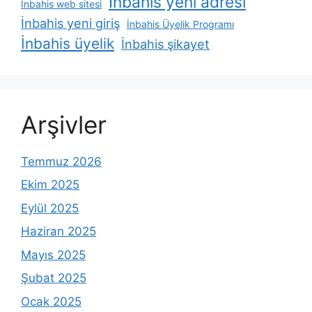
İnbahis yeni adresi
İnbahis web sitesi
İnbahis yeni giriş
İnbahis Üyelik Programı
İnbahis üyelik
İnbahis şikayet
Arşivler
Temmuz 2026
Ekim 2025
Eylül 2025
Haziran 2025
Mayıs 2025
Şubat 2025
Ocak 2025