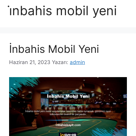
i̇nbahis mobil yeni
İnbahis Mobil Yeni
Haziran 21, 2023
Yazarı:
admin