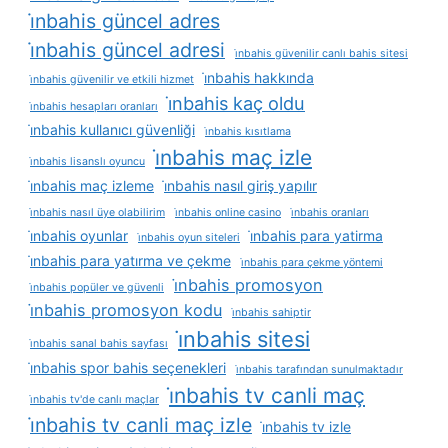
i̇nbahis güncel adres
i̇nbahis güncel adresi
i̇nbahis güvenilir canlı bahis sitesi
i̇nbahis hakkında
i̇nbahis güvenilir ve etkili hizmet
i̇nbahis kaç oldu
i̇nbahis hesapları oranları
i̇nbahis kullanıcı güvenliği
i̇nbahis kısıtlama
i̇nbahis maç izle
i̇nbahis lisanslı oyuncu
i̇nbahis maç izleme
i̇nbahis nasıl giriş yapılır
i̇nbahis nasıl üye olabilirim
i̇nbahis online casino
i̇nbahis oranları
i̇nbahis oyunlar
i̇nbahis para yatirma
i̇nbahis oyun siteleri
i̇nbahis para yatırma ve çekme
i̇nbahis para çekme yöntemi
i̇nbahis promosyon
i̇nbahis popüler ve güvenli
i̇nbahis promosyon kodu
i̇nbahis sahiptir
i̇nbahis sitesi
i̇nbahis sanal bahis sayfası
i̇nbahis spor bahis seçenekleri
i̇nbahis tarafından sunulmaktadır
i̇nbahis tv canli maç
i̇nbahis tv'de canlı maçlar
i̇nbahis tv canli maç izle
i̇nbahis tv izle