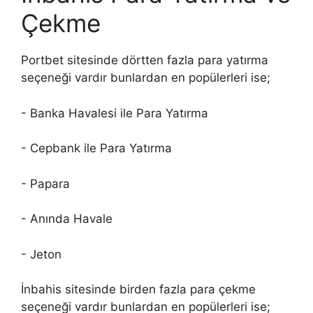
Çekme
Portbet sitesinde dörtten fazla para yatırma
seçeneği vardır bunlardan en popülerleri ise;
- Banka Havalesi ile Para Yatırma
- Cepbank ile Para Yatırma
- Papara
- Anında Havale
- Jeton
İnbahis sitesinde birden fazla para çekme
seçeneği vardır bunlardan en popülerleri ise;