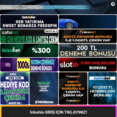
×
İnbahis GİRİŞ İÇİN TIKLAYINIZ!