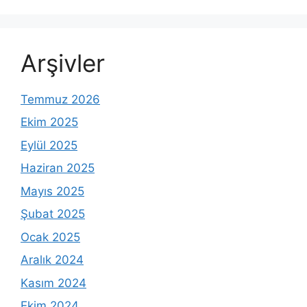
Arşivler
Temmuz 2026
Ekim 2025
Eylül 2025
Haziran 2025
Mayıs 2025
Şubat 2025
Ocak 2025
Aralık 2024
Kasım 2024
Ekim 2024