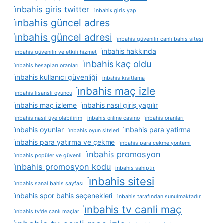
i̇nbahis giris twitter
i̇nbahis giris yap
i̇nbahis güncel adres
i̇nbahis güncel adresi
i̇nbahis güvenilir canlı bahis sitesi
i̇nbahis hakkında
i̇nbahis güvenilir ve etkili hizmet
i̇nbahis kaç oldu
i̇nbahis hesapları oranları
i̇nbahis kullanıcı güvenliği
i̇nbahis kısıtlama
i̇nbahis maç izle
i̇nbahis lisanslı oyuncu
i̇nbahis maç izleme
i̇nbahis nasıl giriş yapılır
i̇nbahis nasıl üye olabilirim
i̇nbahis online casino
i̇nbahis oranları
i̇nbahis oyunlar
i̇nbahis para yatirma
i̇nbahis oyun siteleri
i̇nbahis para yatırma ve çekme
i̇nbahis para çekme yöntemi
i̇nbahis promosyon
i̇nbahis popüler ve güvenli
i̇nbahis promosyon kodu
i̇nbahis sahiptir
i̇nbahis sitesi
i̇nbahis sanal bahis sayfası
i̇nbahis spor bahis seçenekleri
i̇nbahis tarafından sunulmaktadır
i̇nbahis tv canli maç
i̇nbahis tv'de canlı maçlar