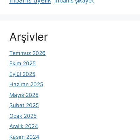
İnbahis üyelik
İnbahis şikayet
Arşivler
Temmuz 2026
Ekim 2025
Eylül 2025
Haziran 2025
Mayıs 2025
Şubat 2025
Ocak 2025
Aralık 2024
Kasım 2024