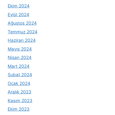
Ekim 2024
Eylül 2024
Ağustos 2024
Temmuz 2024
Haziran 2024
Mayıs 2024
Nisan 2024
Mart 2024
Şubat 2024
Ocak 2024
Aralık 2023
Kasım 2023
Ekim 2023