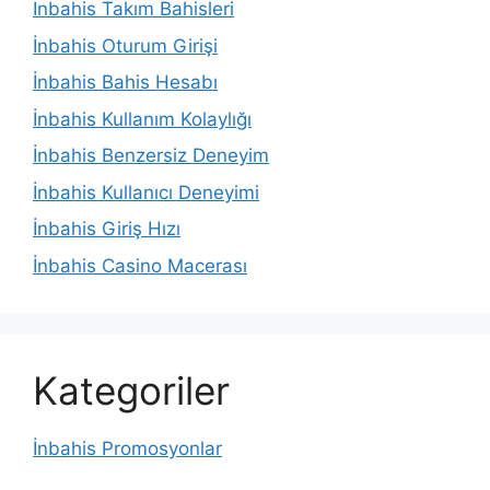
İnbahis Takım Bahisleri
İnbahis Oturum Girişi
İnbahis Bahis Hesabı
İnbahis Kullanım Kolaylığı
İnbahis Benzersiz Deneyim
İnbahis Kullanıcı Deneyimi
İnbahis Giriş Hızı
İnbahis Casino Macerası
Kategoriler
İnbahis Promosyonlar