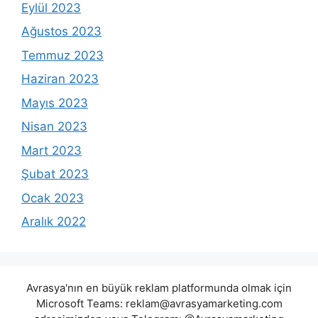
Eylül 2023
Ağustos 2023
Temmuz 2023
Haziran 2023
Mayıs 2023
Nisan 2023
Mart 2023
Şubat 2023
Ocak 2023
Aralık 2022
Avrasya'nın en büyük reklam platformunda olmak için
Microsoft Teams:
reklam@avrasyamarketing.com