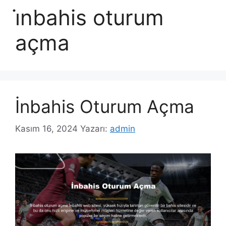
i̇nbahis oturum
açma
İnbahis Oturum Açma
Kasım 16, 2024
Yazarı:
admin