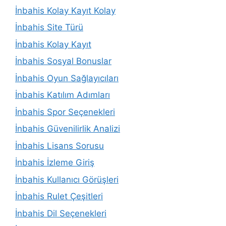
İnbahis Kolay Kayıt Kolay
İnbahis Site Türü
İnbahis Kolay Kayıt
İnbahis Sosyal Bonuslar
İnbahis Oyun Sağlayıcıları
İnbahis Katılım Adımları
İnbahis Spor Seçenekleri
İnbahis Güvenilirlik Analizi
İnbahis Lisans Sorusu
İnbahis İzleme Giriş
İnbahis Kullanıcı Görüşleri
İnbahis Rulet Çeşitleri
İnbahis Dil Seçenekleri