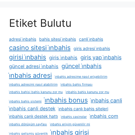
Etiket Bulutu
adresi i̇nbahis
bahis sitesi i̇nbahis
canli i̇nbahis
casino sitesi i̇nbahis
giris adresi i̇nbahis
girisi i̇nbahis
giris yap i̇nbahis
giris i̇nbahis
güncel i̇nbahis
güncel adresi i̇nbahis
i̇nbahis adresi
i̇nbahis adresime nasıl erişebilirim
i̇nbahis adresimi nasıl alabilirim
i̇nbahis bahis firması
i̇nbahis bahisi bahis kanunu zor mu
i̇nbahis bahis kanunu zor mu
i̇nbahis bonus
i̇nbahis canli
i̇nbahis bahis sistemi
i̇nbahis canli destek
i̇nbahis canlı bahis siteleri
i̇nbahis com
i̇nbahis canlı destek hattı
i̇nbahis casinolar
i̇nbahis dönüşüm sayfası
i̇nbahis erişim güvenilir mi
i̇nbahis girisi
i̇nbahis gelişmiş güvenlik