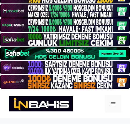
İçeriğe
atla
Menü