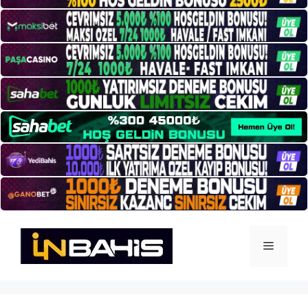
İçeriğe
atla
Menü