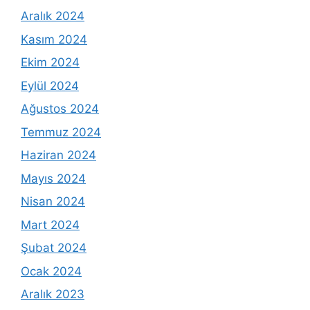
Aralık 2024
Kasım 2024
Ekim 2024
Eylül 2024
Ağustos 2024
Temmuz 2024
Haziran 2024
Mayıs 2024
Nisan 2024
Mart 2024
Şubat 2024
Ocak 2024
Aralık 2023