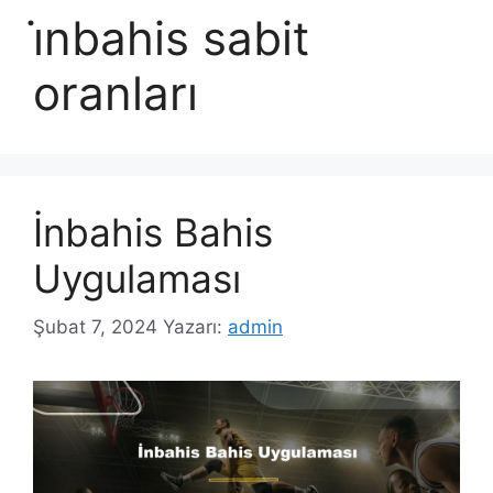
i̇nbahis sabit
oranları
İnbahis Bahis
Uygulaması
Şubat 7, 2024
Yazarı:
admin