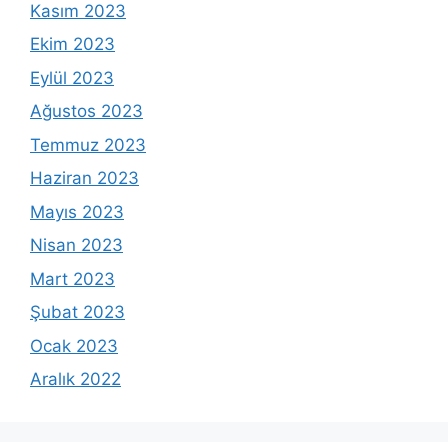
Kasım 2023
Ekim 2023
Eylül 2023
Ağustos 2023
Temmuz 2023
Haziran 2023
Mayıs 2023
Nisan 2023
Mart 2023
Şubat 2023
Ocak 2023
Aralık 2022