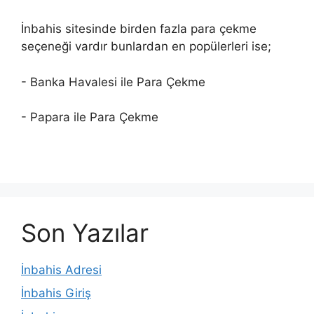
İnbahis sitesinde birden fazla para çekme
seçeneği vardır bunlardan en popülerleri ise;
- Banka Havalesi ile Para Çekme
- Papara ile Para Çekme
Son Yazılar
İnbahis Adresi
İnbahis Giriş