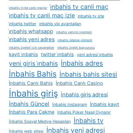
i̇nbahis tv canli maç
i̇nbahis tv'de canlı maçlar
i̇nbahis tv canli maç izle
i̇nbahis tv izle
i̇nbahis twitter
i̇nbahis vip avantajları
i̇nbahis whatsapp
i̇nbahis yatırım i̇şlemleri
i̇nbahis yeni adres
i̇nbahis ödeme yöntemi
i̇nbahis üyeleri i̇çin seçenekler
i̇nbahis üyelik başvurusu
kayit i̇nbahis
twitter i̇nbahis
yeni adresi i̇nbahis
İnbahis adres
yeni giris i̇nbahis
İnbahis Bahis
İnbahis bahis sitesi
İnbahis Canlı Bahis
İnbahis Canlı Casino
İnbahis giriş
İnbahis giriş adresi
İnbahis Güncel
İnbahis kayıt
İnbahis Instagram
İnbahis Para Çekme
İnbahis Poker Nasıl Oynanır
İnbahis tv
İnbahis Sosyal Medya Hesapları
İnbahis yeni adresi
İnbahis web sitesi