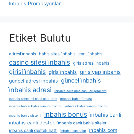
İnbahis Promosyonlar
Etiket Bulutu
adresi i̇nbahis
bahis sitesi i̇nbahis
canli i̇nbahis
casino sitesi i̇nbahis
giris adresi i̇nbahis
girisi i̇nbahis
giris yap i̇nbahis
giris i̇nbahis
güncel i̇nbahis
güncel adresi i̇nbahis
i̇nbahis adresi
i̇nbahis adresime nasıl erişebilirim
i̇nbahis adresimi nasıl alabilirim
i̇nbahis bahis firması
i̇nbahis bahisi bahis kanunu zor mu
i̇nbahis bahis kanunu zor mu
i̇nbahis bonus
i̇nbahis canli
i̇nbahis bahis sistemi
i̇nbahis canli destek
i̇nbahis canlı bahis siteleri
i̇nbahis com
i̇nbahis canlı destek hattı
i̇nbahis casinolar