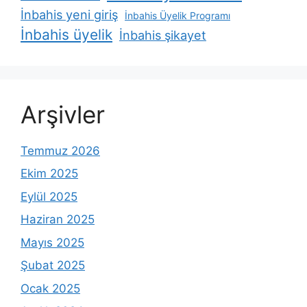
İnbahis yeni giriş
İnbahis Üyelik Programı
İnbahis üyelik
İnbahis şikayet
Arşivler
Temmuz 2026
Ekim 2025
Eylül 2025
Haziran 2025
Mayıs 2025
Şubat 2025
Ocak 2025