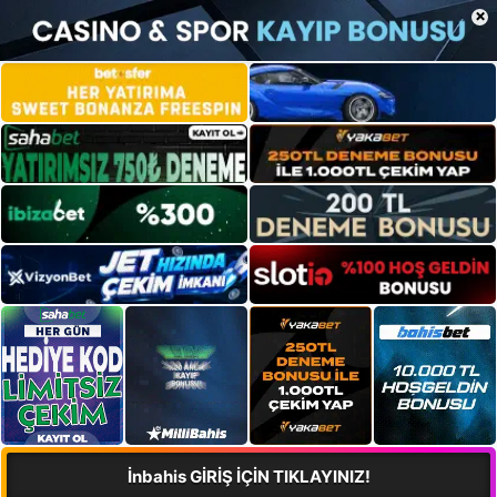
×
İnbahis GİRİŞ İÇİN TIKLAYINIZ!