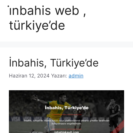
i̇nbahis web ,
türkiye’de
İnbahis, Türkiye’de
Haziran 12, 2024
Yazarı:
admin