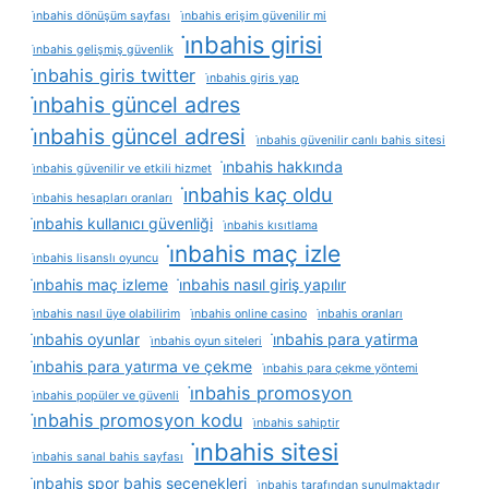
i̇nbahis dönüşüm sayfası
i̇nbahis erişim güvenilir mi
i̇nbahis girisi
i̇nbahis gelişmiş güvenlik
i̇nbahis giris twitter
i̇nbahis giris yap
i̇nbahis güncel adres
i̇nbahis güncel adresi
i̇nbahis güvenilir canlı bahis sitesi
i̇nbahis hakkında
i̇nbahis güvenilir ve etkili hizmet
i̇nbahis kaç oldu
i̇nbahis hesapları oranları
i̇nbahis kullanıcı güvenliği
i̇nbahis kısıtlama
i̇nbahis maç izle
i̇nbahis lisanslı oyuncu
i̇nbahis maç izleme
i̇nbahis nasıl giriş yapılır
i̇nbahis nasıl üye olabilirim
i̇nbahis online casino
i̇nbahis oranları
i̇nbahis oyunlar
i̇nbahis para yatirma
i̇nbahis oyun siteleri
i̇nbahis para yatırma ve çekme
i̇nbahis para çekme yöntemi
i̇nbahis promosyon
i̇nbahis popüler ve güvenli
i̇nbahis promosyon kodu
i̇nbahis sahiptir
i̇nbahis sitesi
i̇nbahis sanal bahis sayfası
i̇nbahis spor bahis seçenekleri
i̇nbahis tarafından sunulmaktadır