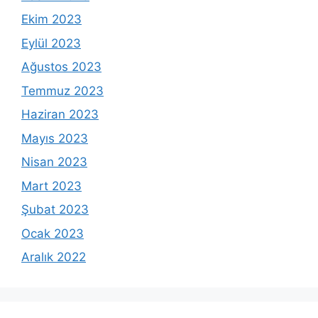
Ekim 2023
Eylül 2023
Ağustos 2023
Temmuz 2023
Haziran 2023
Mayıs 2023
Nisan 2023
Mart 2023
Şubat 2023
Ocak 2023
Aralık 2022